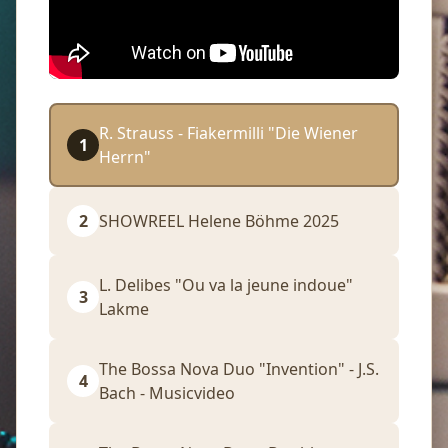
R. Strauss - Fiakermilli "Die Wiener
1
Herrn"
2
SHOWREEL Helene Böhme 2025
L. Delibes "Ou va la jeune indoue"
3
Lakme
The Bossa Nova Duo "Invention" - J.S.
4
Bach - Musicvideo